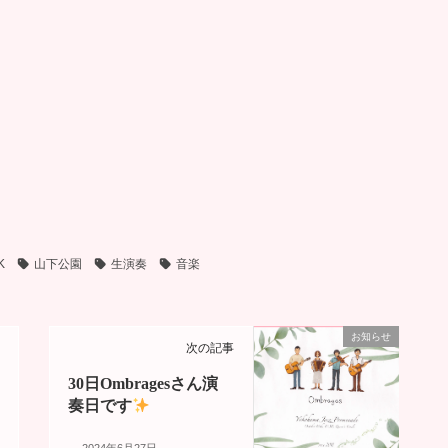
K
山下公園
生演奏
音楽
お知らせ
次の記事
30日Ombragesさん演
奏日です