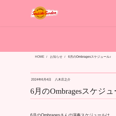
コ
ナ
ン
ビ
テ
ゲ
ン
ー
ツ
シ
へ
ョ
ス
ン
キ
に
ッ
移
HOME
お知らせ
6月のOmbragesスケジュール♪
プ
動
2024年6月4日
八木庄之介
6月のOmbragesスケジ
6月のOmbragesさんの演奏スケジュールは