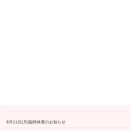
お知らせ
次の記事
Ombrage 2月演奏日
2022年2月1日
最新の投稿
4月28日より営業再開しました！
冬の間通常営業をお休みさせて頂きます
8月11日(月)臨時休業のお知らせ