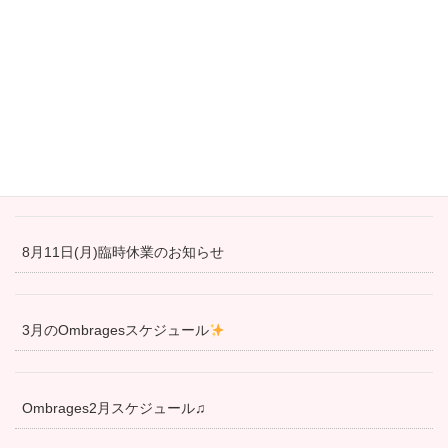
最新の投稿
4月28日より営業再開しました！
冬の間通常営業をお休みさせて頂きます
8月11日(月)臨時休業のお知らせ
3月のOmbragesスケジュール
Ombrages2月スケジュール♫