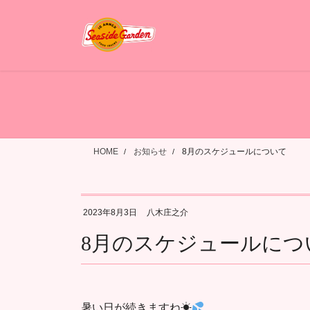
コ
ナ
ン
ビ
テ
ゲ
ン
ー
ツ
シ
へ
ョ
ス
ン
キ
に
ッ
移
HOME
お知らせ
8月のスケジュールについて
プ
動
2023年8月3日
八木庄之介
8月のスケジュールにつ
暑い日が続きますね☀