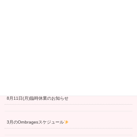
ー
ー
ー
Warning
ペ
: Undefined array key 0 in
/home/napoleonhill/seaside-
ジ
ジ
ジ
garden.net/public_html/wp-
ー
content/themes/lightning/_g2/inc/template-tags.php
on line
197
ジ
最新の投稿
送
り
4月28日より営業再開しました！
冬の間通常営業をお休みさせて頂きます
8月11日(月)臨時休業のお知らせ
3月のOmbragesスケジュール